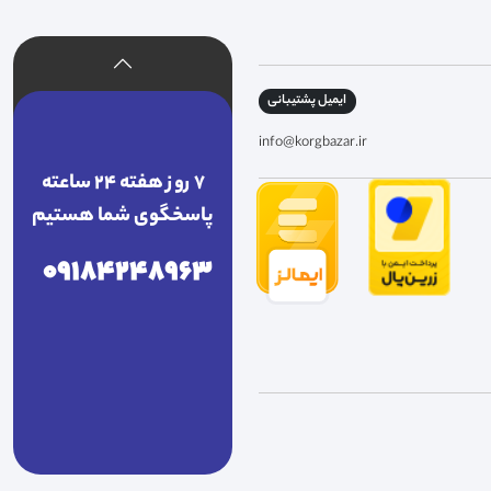
ایمیل پشتیبانی
info@korgbazar.ir
7 روز هفته 24 ساعته
پاسخگوی شما هستیم
09184248963