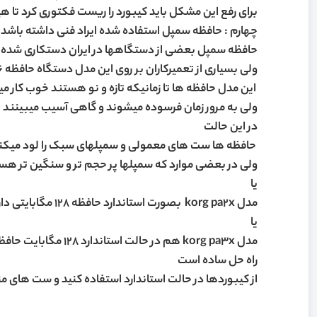
برای رفع این مشکل باید کیبورد را ریست فکتوری کرد تا هی
چهارم : حافظه سمپل استفاده شده ایراد فنی داشته باشد
حافظه سمپل بعضی از دستگاهها در ایران دستکاری شده است و مدلهایی مثل korg pa 800 بصورت استا
ولی بسیاری از تعمیرکاران بر روی این مدل دستگاه حافظه 256 مگابایتی نصب میکنند
این مدل حافظه ها تا زمانیکه تازه و نو هستند خوب کار م
ولی به مرور زمان فرسوده میشوند و گاهی آسیب میبینند
در این حالت
حافظه ها ست های معمولی و سمپلهای سبک را لود میکنند
ولی در بعضی موارد که سمپلها پر حجم تر و سنگین تر هست
یا
مدل korg pa2x بصورت استاندارد حافظه 128 مگابایتی دارد ولی تعمیرکاران بر روی این دستگاه هم حافظه 256 مگابایتی نصب میکنند
یا
مدل korg pa3x هم در حالت استاندارد 128 مگابایت حافظه دارد ولی تعمیرکاران بر روی دستگاه حافظه 256 مگابایتی نصب میکنند
راه حل ساده است
از کیبوردها در حالت استاندارد استفاده کنید و ست های من