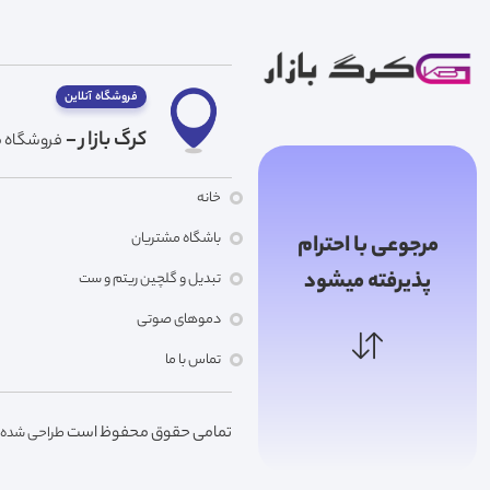
فروشگاه آنلاین
کرگ بازار -
فروشگاه ما
خانه
باشگاه مشتریان
مرجوعی با احترام
پذیرفته میشود
تبدیل و گلچین ریتم و ست
دموهای صوتی
تماس با ما
تمامی حقوق محفوظ است
طراحی شده توسط r