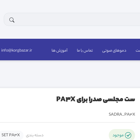
ست
دموهای صوتی
تماس با ما
آموزش ها
info@korgbazar.ir
ست مجلسی صدرا برای PA3X
SADRA_PA3X
دسته بندی
SET PA3X
موجود