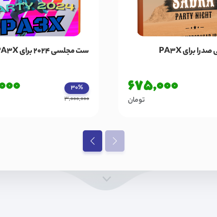
ا برای PA3X
ست مجلسی 2024 برای PA3X
,000
675,000
30%
3,000,000
تومان