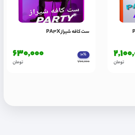
ست کافه شیراز PA3X
630,000
2,100
10%
700,000
تومان
تومان