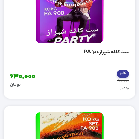
ست کافه شیراز PA 900
10%
630,000
700,000
تومان
تومان