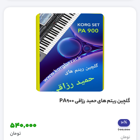
گلچین ریتم های حمید رزاقی PA900
10%
540,000
600,000
تومان
تومان