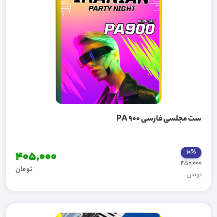
ست مجلسی فارسی PA 900
10%
405,000
450,000
تومان
تومان