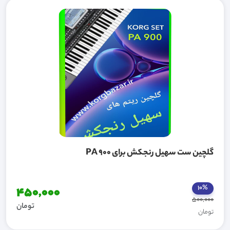
گلچین ست سهیل رنجکش برای PA 900
10%
450,000
500,000
تومان
تومان