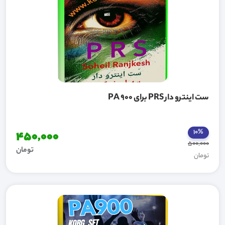
ست اینترو دار PRS برای PA 900
10%
450,000
500,000
تومان
تومان