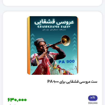
ست عروسی قشقایی برای PA 900
10%
630,000
700,000