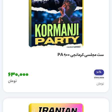
ست مجلسی کرمانجی PA 900
10%
630,000
700,000
تومان
تومان