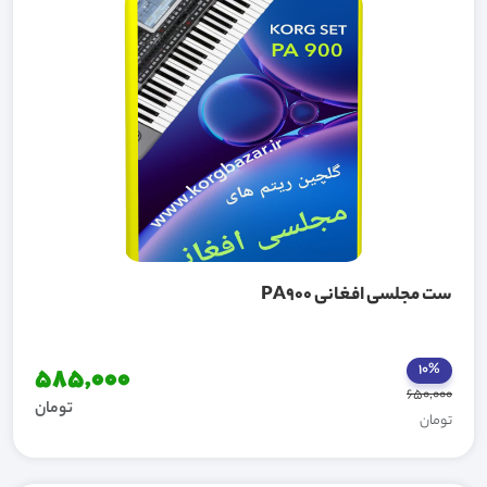
ست مجلسی افغانی PA900
10%
585,000
650,000
تومان
تومان