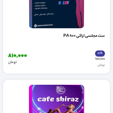
ست مجلسی اراکی PA 900
10%
810,000
900,000
تومان
تومان