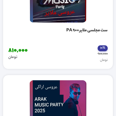
ست مجلسی ملایر PA 900
10%
810,000
900,000
تومان
تومان