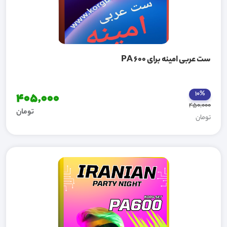
ست عربی امینه برای PA 600
10%
405,000
450,000
تومان
تومان