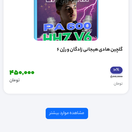
گلچین هادی هیجانی زادگان ورژن 6
10%
450,000
500,000
تومان
تومان