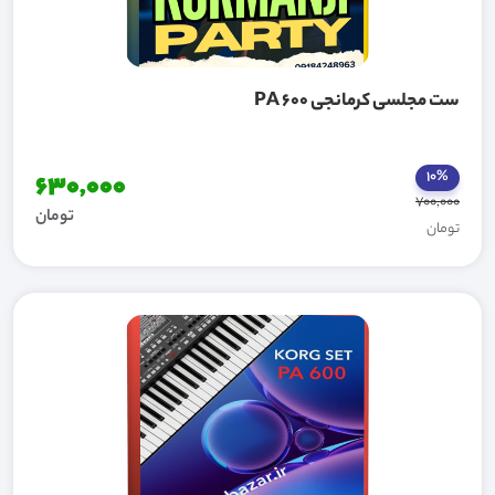
ست مجلسی کرمانجی PA 600
10%
630,000
700,000
تومان
تومان