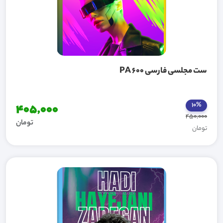
ست مجلسی فارسی PA 600
10%
405,000
450,000
تومان
تومان