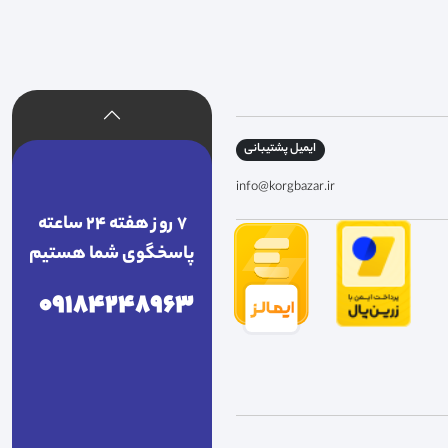
ایمیل پشتیبانی
info@korgbazar.ir
7 روز هفته 24 ساعته
پاسخگوی شما هستیم
09184248963