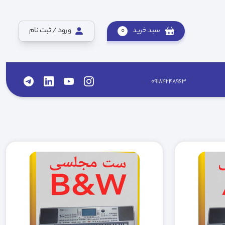
سبد خرید
0
ورود / ثبت نام
09184248963