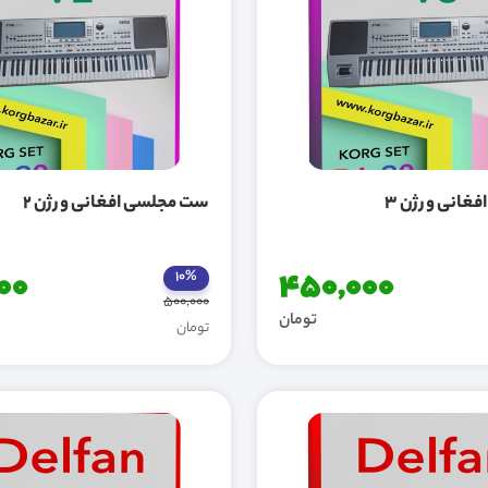
غانی ورژن 3
ست مجلسی افغانی ورژن 2
00
450,000
10%
500,000
تومان
تومان