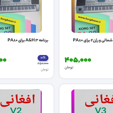
ورژن2 برای PA80
برنامه A&H 3 برای PA80
00
405,000
10%
450,000
تومان
تومان