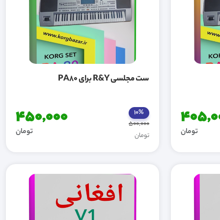
ست مجلسی R&Y برای PA80
450,000
405,0
10%
500,000
تومان
تومان
تومان