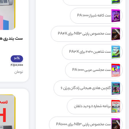
ست کافه شیراز PA 1000
ست مخصوص پارتی NB3 برای PA4X
ست بندری ها
ست شاهین 2020 برای PA3X
10%
450,000
ست مجلسی عربی PA 1000
تومان
گلچین هادی هیجانی زادگان ورژن 6
برنامه شماره 8 وحید دلفان
ست مخصوص پارتی NB3 برای PA1000