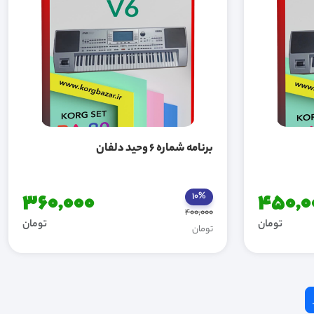
برنامه شماره 6 وحید دلفان
360,000
450,0
10%
400,000
تومان
تومان
تومان