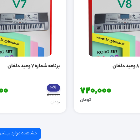
برنامه شماره 7 وحید دلفان
00
720,000
10%
500,000
تومان
تومان