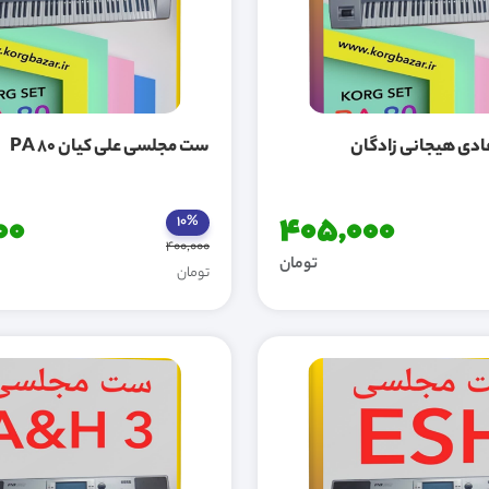
دی هیجانی زادگان
ست مجلسی علی کیان PA 80
00
405,000
10%
400,000
تومان
تومان