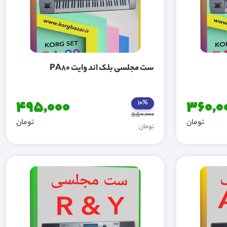
ست مجلسی بلک اند وایت PA80
495,000
360,0
10%
550,000
تومان
تومان
تومان