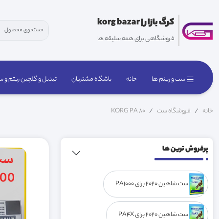
کرگ بازار | korg bazar
فروشگاهی برای همه سلیقه ها
خانه
باشگاه مشتریان
تبدیل و گلچین ریتم و 
ست و ریتم ها
خانه
فروشگاه ست
KORG PA 80
پرفروش ترین ها
ست شاهین 2020 برای PA1000
ست شاهین 2020 برای PA4X