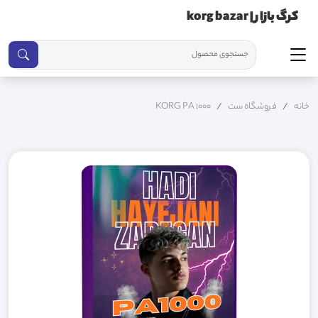
کرگ بازار | korg bazar
خانه
فروشگاه ست
KORG PA 1000