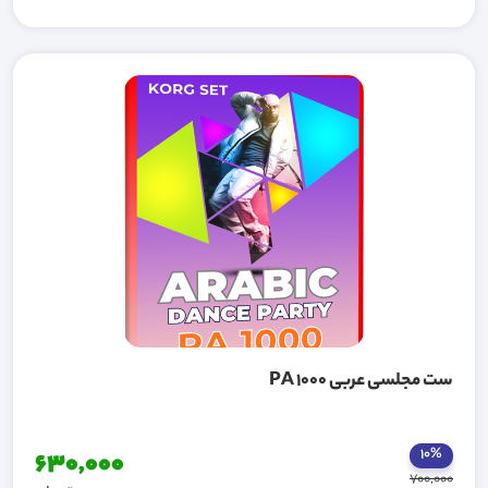
ست مجلسی عربی PA 1000
10%
630,000
700,000