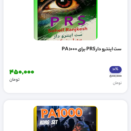
ست اینترو دار PRS برای PA 1000
10%
450,000
500,000
تومان
تومان