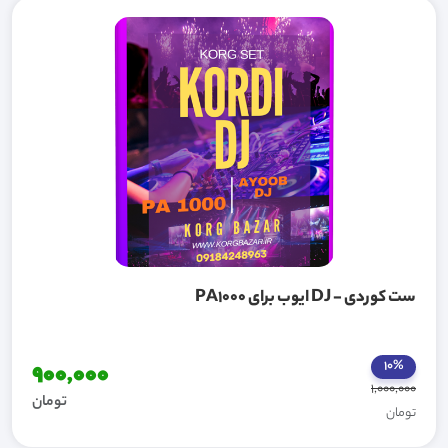
ست کوردی - DJ ایوب برای PA1000
10%
900,000
1,000,000
تومان
تومان