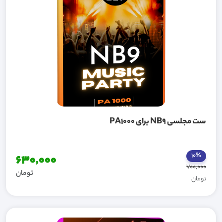
ست مجلسی NB9 برای PA1000
10%
630,000
700,000
تومان
تومان