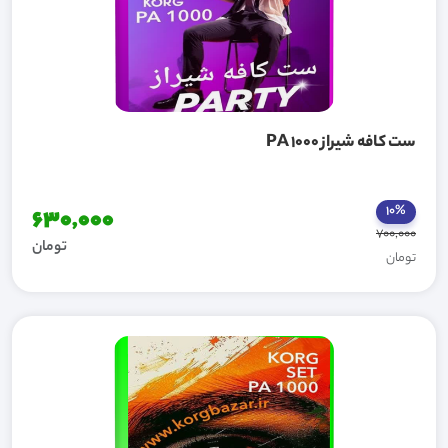
ست کافه شیراز PA 1000
10%
630,000
700,000
تومان
تومان