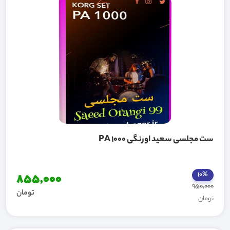
ست مجلسی سعید اورنگی PA 1000
10%
855,000
950,000
تومان
تومان