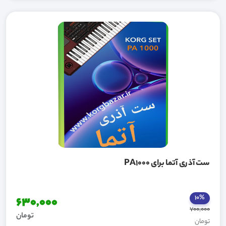
ست آذری آتما برای PA1000
10%
630,000
700,000
تومان
تومان