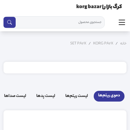
کرگ بازار | korg bazar
خانه
KORG PA2X
SET PA2X
دموی ریتم‌ها
لیست ریتم‌ها
لیست پد‌ها
لیست صدا‌ها