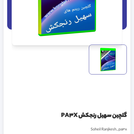
گلچین سهیل رنجکش PA3X
Soheil Ranjkesh_pa3x