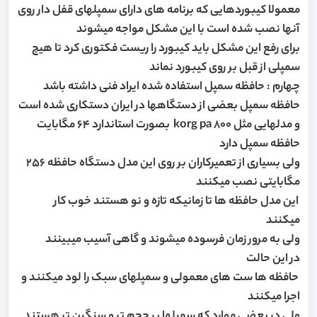
معمولا کیبوردهایی که برنامه های دارای سمپلهای قفل دار روی
آنها نصب شده است با این مشکل مواجه میشوند
برای رفع این مشکل باید کیبورد را ریست فکتوری کرد تا هیچ
سمپلی از قبل بر روی کیبورد نماند
چهارم : حافظه سمپل استفاده شده ایراد فنی داشته باشد
حافظه سمپل بعضی از دستگاهها در ایران دستکاری شده است
و مدلهایی مثل korg pa 800 بصورت استاندارد 64 مگابایت
حافظه سمپل دارد
ولی بسیاری از تعمیرکاران بر روی این مدل دستگاه حافظه 256
مگابایتی نصب میکنند
این مدل حافظه ها تا زمانیکه تازه و نو هستند خوب کار
میکنند
ولی به مرور زمان فرسوده میشوند و گاهی آسیب میبینند
در این حالت
حافظه ها ست های معمولی و سمپلهای سبک را لود میکنند و
اجرا میکنند
ولی در بعضی موارد که سمپلها پر حجم تر و سنگین تر هستند