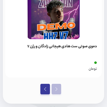
دموی صوتی ست هادی هیجانی زادگان ورژن 7
0
تومان