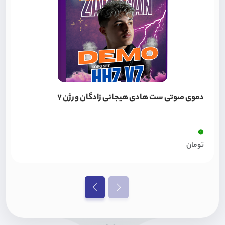
دموی صوتی ست هادی هیجانی زادگان ورژن 7
0
تومان