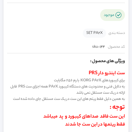
موجود
دسته بندی
SET PA2X
کد محصول
sku-144
ویژگی های محصول :
ست اینترو دار PRS
برای کیبوردهای KORG PA2X با رم 256 مگابایت
به دلایل فنی و محدودیت های دستگاه کیبورد PA2X همه اجزای ست PRS قابل
ارائه در یک ست مستقل نمی باشد
به همین دلیل فقط ریتم های این ست در یک ست مستقل جای داده شده است
توجه :
این ست فاقد صداهای کیبورد و پد میباشد
فقط ریتمها در این ست جا شدند