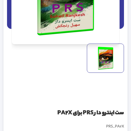
ست اینترو دار PRS برای PA2X
PRS_PA2X