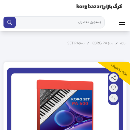
کرگ بازار | korg bazar
خانه
KORG PA 600
SET PA600
10
ت
خ
ف
ی
٪
ف