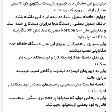
برای رفع این مشکل باید کیبورد را ریست فکتوری کرد تا هیچ
سمپلی از قبل بر روی کیبورد نماند
چهارم : حافظه سمپل استفاده شده ایراد فنی داشته باشد
حافظه سمپل بعضی از دستگاهها در ایران دستکاری شده است
و مدلهایی مثل korg pa 800 بصورت استاندارد 64 مگابایت
حافظه سمپل دارد
ولی بسیاری از تعمیرکاران بر روی این مدل دستگاه حافظه 256
مگابایتی نصب میکنند
این مدل حافظه ها تا زمانیکه تازه و نو هستند خوب کار
میکنند
ولی به مرور زمان فرسوده میشوند و گاهی آسیب میبینند
در این حالت
حافظه ها ست های معمولی و سمپلهای سبک را لود میکنند و
اجرا میکنند
ولی در بعضی موارد که سمپلها پر حجم تر و سنگین تر هستند
قادر به لود بعضی از سمپلها نمیباشند
یا