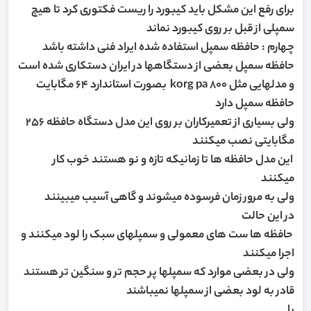
برای رفع این مشکل باید کیبورد را ریست فکتوری کرد تا هیچ
سمپلی از قبل بر روی کیبورد نماند
چهارم : حافظه سمپل استفاده شده ایراد فنی داشته باشد
حافظه سمپل بعضی از دستگاهها در ایران دستکاری شده است
و مدلهایی مثل korg pa 800 بصورت استاندارد 64 مگابایت
حافظه سمپل دارد
ولی بسیاری از تعمیرکاران بر روی این مدل دستگاه حافظه 256
مگابایتی نصب میکنند
این مدل حافظه ها تا زمانیکه تازه و نو هستند خوب کار
میکنند
ولی به مرور زمان فرسوده میشوند و گاهی آسیب میبینند
در این حالت
حافظه ها ست های معمولی و سمپلهای سبک را لود میکنند و
اجرا میکنند
ولی در بعضی موارد که سمپلها پر حجم تر و سنگین تر هستند
قادر به لود بعضی از سمپلها نمیباشند
یا