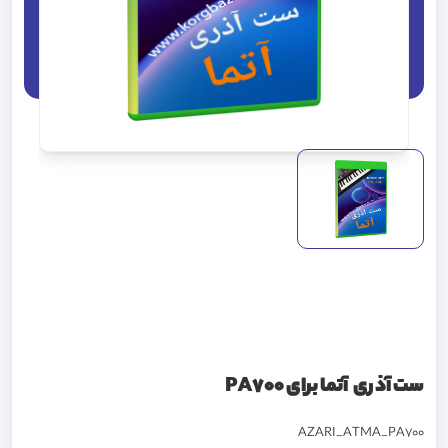
ست آذری آتما برای PA700
AZARI_ATMA_PA700