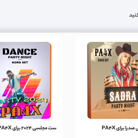
نید
ا برای PA4X
ست مجلسی 2024 برای PA4X