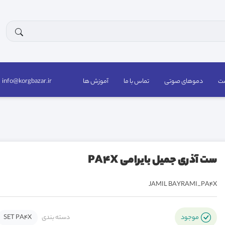
ست
دموهای صوتی
تماس با ما
آموزش ها
info@korgbazar.ir
ست آذری جمیل بایرامی PA4X
JAMIL BAYRAMI_PA4X
دسته بندی
SET PA4X
موجود