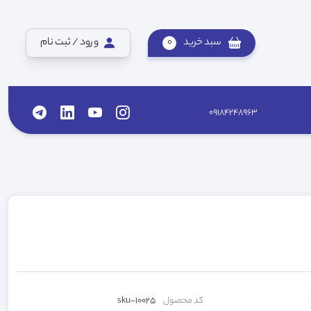
سبد خرید
0
ورود / ثبت نام
09184248963
کد محصول
sku-10025