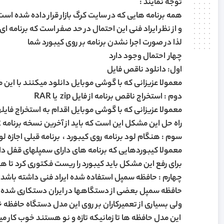
توجه نمایند :
همه برنامه هایی که در سایت کرگ بازار قرار داده شده ا
و از نظر ایراد فنی این احتمال در حد صفر است که برنامه ای
لذا در صورت اجرا نشدن برنامه بر روی کیبورد شما
چهار احتمال وجود دارد
اول: دانلود ناقص فایل
معمولا عزیزانی که با گوشی موبایل دانلود میکنند با ای
دوم : استخراج ناقص برنامه از فایل zip یا RAR
معمولا عزیزانی که با گوشی موبایل اقدام به استخراج فای
راه حل این مشکل این است که باید از آخرین نسخه برنامه WIN RAR کامپیوتر برای استخراج فایل zip یا RAR استفاده شود
سوم : هنگام لود برنامه روی کیبورد ، برنامه قبلی اجازه 
معمولا کیبوردهایی که برنامه های دارای سمپلهای قفل د
برای رفع این مشکل باید کیبورد را ریست فکتوری کرد تا هی
چهارم : حافظه سمپل استفاده شده ایراد فنی داشته باشد
حافظه سمپل بعضی از دستگاهها در ایران دستکاری شده است و مدلهایی مثل korg pa 800 بصورت استا
ولی بسیاری از تعمیرکاران بر روی این مدل دستگاه حافظه 256 مگابایتی نصب میکنند
این مدل حافظه ها تا زمانیکه تازه و نو هستند خوب کار م