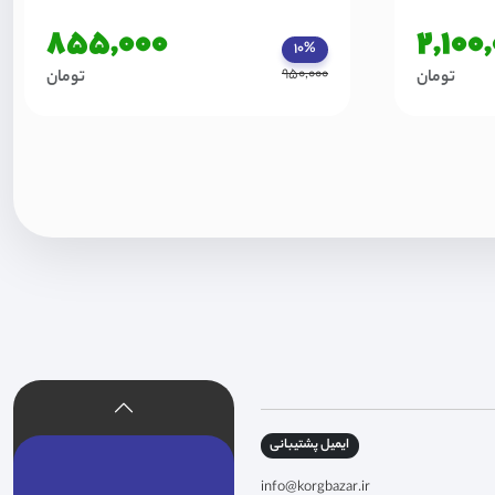
855,000
2,100
10%
950,000
تومان
تومان
ایمیل پشتیبانی
info@korgbazar.ir