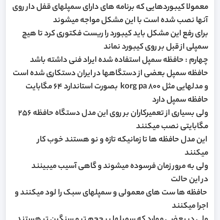
معمولا کیبوردهایی که برنامه های دارای سمپلهای قفل دار روی
آنها نصب شده است با این مشکل مواجه میشوند
برای رفع این مشکل باید کیبورد را ریست فکتوری کرد تا هیچ
سمپلی از قبل بر روی کیبورد نماند
چهارم : حافظه سمپل استفاده شده ایراد فنی داشته باشد
حافظه سمپل بعضی از دستگاهها در ایران دستکاری شده است
و مدلهایی مثل korg pa 800 بصورت استاندارد 64 مگابایت
حافظه سمپل دارد
ولی بسیاری از تعمیرکاران بر روی این مدل دستگاه حافظه 256
مگابایتی نصب میکنند
این مدل حافظه ها تا زمانیکه تازه و نو هستند خوب کار
میکنند
ولی به مرور زمان فرسوده میشوند و گاهی آسیب میبینند
در این حالت
حافظه ها ست های معمولی و سمپلهای سبک را لود میکنند و
اجرا میکنند
ولی در بعضی موارد که سمپلها پر حجم تر و سنگین تر هستند