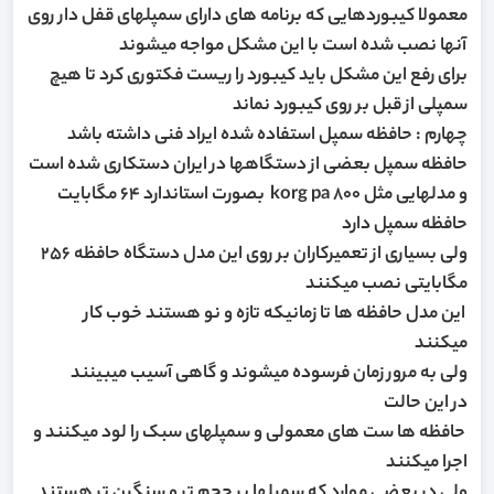
معمولا کیبوردهایی که برنامه های دارای سمپلهای قفل دار روی
آنها نصب شده است با این مشکل مواجه میشوند
برای رفع این مشکل باید کیبورد را ریست فکتوری کرد تا هیچ
سمپلی از قبل بر روی کیبورد نماند
چهارم : حافظه سمپل استفاده شده ایراد فنی داشته باشد
حافظه سمپل بعضی از دستگاهها در ایران دستکاری شده است
و مدلهایی مثل korg pa 800 بصورت استاندارد 64 مگابایت
حافظه سمپل دارد
ولی بسیاری از تعمیرکاران بر روی این مدل دستگاه حافظه 256
مگابایتی نصب میکنند
این مدل حافظه ها تا زمانیکه تازه و نو هستند خوب کار
میکنند
ولی به مرور زمان فرسوده میشوند و گاهی آسیب میبینند
در این حالت
حافظه ها ست های معمولی و سمپلهای سبک را لود میکنند و
اجرا میکنند
ولی در بعضی موارد که سمپلها پر حجم تر و سنگین تر هستند