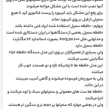
معمولا کیبوردهایی که برنامه های دارای سمپلهای قفل دار روی
آنها نصب شده است با این مشکل مواجه میشوند
برای رفع این مشکل باید کیبورد را ریست فکتوری کرد تا هیچ
سمپلی از قبل بر روی کیبورد نماند
چهارم : حافظه سمپل استفاده شده ایراد فنی داشته باشد
حافظه سمپل بعضی از دستگاهها در ایران دستکاری شده است
و مدلهایی مثل korg pa 800 بصورت استاندارد 64 مگابایت
حافظه سمپل دارد
ولی بسیاری از تعمیرکاران بر روی این مدل دستگاه حافظه 256
مگابایتی نصب میکنند
این مدل حافظه ها تا زمانیکه تازه و نو هستند خوب کار
میکنند
ولی به مرور زمان فرسوده میشوند و گاهی آسیب میبینند
در این حالت
حافظه ها ست های معمولی و سمپلهای سبک را لود میکنند و
اجرا میکنند
ولی در بعضی موارد که سمپلها پر حجم تر و سنگین تر هستند