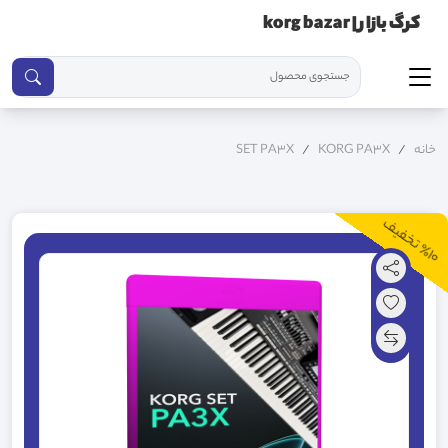
کرگ بازار | korg bazar
خانه
KORG PA3X
SET PA3X
10
ت
خ
ف
ی
٪
ف