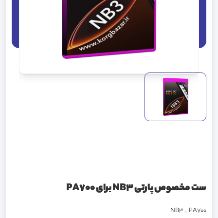
ست مخصوص پارتی NB3 برای PA700
NB3 _ PA700