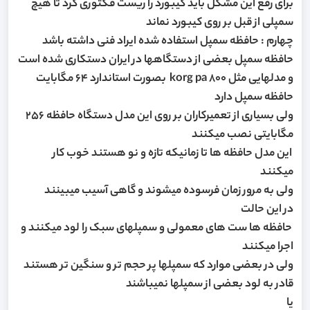
برای رفع این مشکل باید کیبورد را ریست فکتوری کرد تا هیچ
سمپلی از قبل بر روی کیبورد نماند
چهارم : حافظه سمپل استفاده شده ایراد فنی داشته باشد
حافظه سمپل بعضی از دستگاهها در ایران دستکاری شده است
و مدلهایی مثل korg pa 800 بصورت استاندارد 64 مگابایت
حافظه سمپل دارد
ولی بسیاری از تعمیرکاران بر روی این مدل دستگاه حافظه 256
مگابایتی نصب میکنند
این مدل حافظه ها تا زمانیکه تازه و نو هستند خوب کار
میکنند
ولی به مرور زمان فرسوده میشوند و گاهی آسیب میبینند
در این حالت
حافظه ها ست های معمولی و سمپلهای سبک را لود میکنند و
اجرا میکنند
ولی در بعضی موارد که سمپلها پر حجم تر و سنگین تر هستند
قادر به لود بعضی از سمپلها نمیباشند
یا