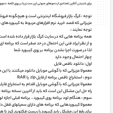
برای شنیدن آنلاین تعدادی از دموهای صوتی این ست زیبا بر روی کلمه
دموی
توجه : کرگ بازار فروشگاه اینترنتی است و هیچگونه فرو
عزیزانی که قصد خرید نرم افزارهای مربوط به کیبوردهای م
توجه نمایند :
همه برنامه هایی که در سایت کرگ بازار قرار داده شده ا
و از نظر ایراد فنی این احتمال در حد صفر است که برنامه ای
لذا در صورت اجرا نشدن برنامه بر روی کیبورد شما
چهار احتمال وجود دارد
اول: دانلود ناقص فایل
معمولا عزیزانی که با گوشی موبایل دانلود میکنند با ای
دوم : استخراج ناقص برنامه از فایل zip یا RAR
معمولا عزیزانی که با گوشی موبایل اقدام به استخراج فای
راه حل این مشکل این است که باید از آخرین نسخه برنامه WIN RAR کامپیوتر برای استخراج فایل zip یا RAR استفاده شود
سوم : هنگام لود برنامه روی کیبورد ، برنامه قبلی اجازه 
معمولا کیبوردهایی که برنامه های دارای سمپلهای قفل د
برای رفع این مشکل باید کیبورد را ریست فکتوری کرد تا هی