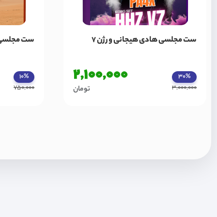
ست مجلسی هادی هیجانی ورژن 7
ست مجلسی صدر
2,100,000
10%
30%
750,000
3,000,000
تومان