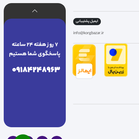
ایمیل پشتیبانی
info@korgbazar.ir
7 روز هفته 24 ساعته
پاسخگوی شما هستیم
09184248963