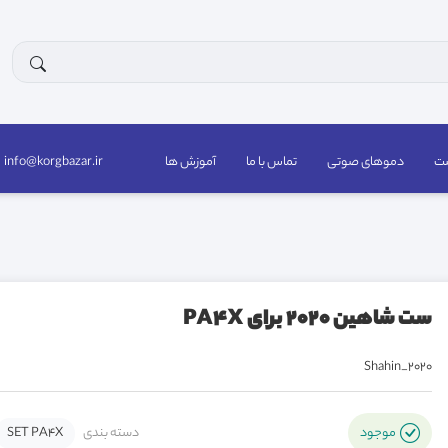
ست
دموهای صوتی
تماس با ما
آموزش ها
info@korgbazar.ir
ست شاهین 2020 برای PA4X
Shahin_2020
دسته بندی
SET PA4X
موجود