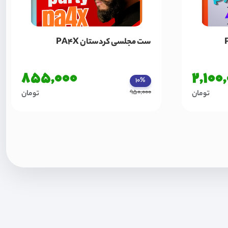
ست مجلسی کردستان PA4X
855,000
2,100
10%
950,000
تومان
تومان