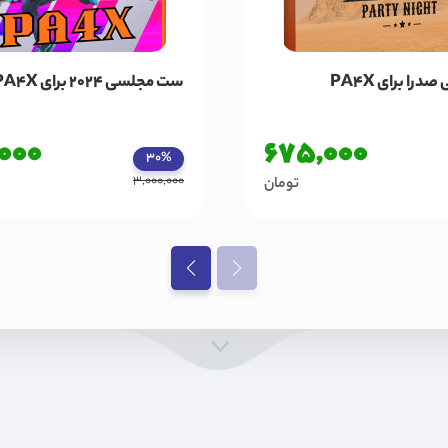
ا برای PA4X
ست مجلسی 2024 برای PA4X
,000
675,000
30%
3,000,000
تومان