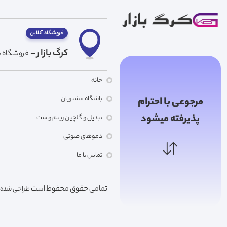
فروشگاه آنلاین
کرگ بازار -
فروشگاه ما
خانه
باشگاه مشتریان
مرجوعی با احترام
پذیرفته میشود
تبدیل و گلچین ریتم و ست
دموهای صوتی
تماس با ما
تمامی حقوق محفوظ است
طراحی شده توسط r