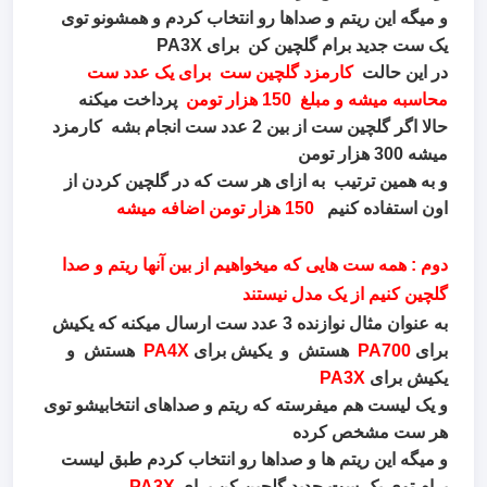
و میگه این ریتم و صداها رو انتخاب کردم و همشونو توی
یک ست جدید برام گلچین کن برای PA3X
در این حالت
کارمزد گلچین ست برای یک عدد ست
محاسبه میشه و مبلغ 150 هزار تومن
پرداخت میکنه
حالا اگر گلچین ست از بین 2 عدد ست انجام بشه کارمزد
میشه 300 هزار تومن
و به همین ترتیب به ازای هر ست که در گلچین کردن از
اون استفاده کنیم
150 هزار تومن اضافه میشه
دوم : همه ست هایی که میخواهیم از بین آنها ریتم و صدا
گلچین کنیم از یک مدل نیستند
به عنوان مثال نوازنده 3 عدد ست ارسال میکنه که یکیش
برای
PA700
هستش و یکیش برای
PA4X
هستش و
یکیش برای
PA3X
و یک لیست هم میفرسته که ریتم و صداهای انتخابیشو توی
هر ست مشخص کرده
و میگه این ریتم ها و صداها رو انتخاب کردم طبق لیست
برام توی یک ست جدید گلچین کن برای
PA3X