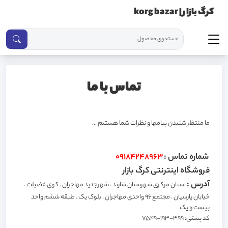
کرگ بازار | korg bazar
تماس با ما
ما منتظر شنیدن پیامها و نظرات شما هستیم ...
شماره تماس :
09184248963
فروشگاه اینترنتی کرگ بازار
آدرس :
استان مرکزی شهرستان شازند . شهرجدید مهاجران . کوی فضیلت .
خیابان پارسیان . مجتمع ۹۶ واحدی مهاجران . بلوک یک . طبقه ششم واحد
بیست و یک
کد پستی: 399-193-7549